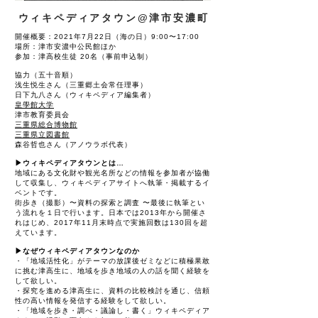
ウィキペディアタウン@津市安濃町
開催概要：2021年7月22日（海の日）9:00〜17:00
場所：津市安濃中公民館ほか
参加：津高校生徒 20名（事前申込制）
協力（五十音順）
浅生悦生さん（三重郷土会常任理事）
日下九八さん（ウィキペディア編集者）
皇學館大学
津市教育委員会
三重県総合博物館
三重県立図書館
森谷哲也さん（アノウラボ代表）
▶︎
ウィキペディアタウンとは…
地域にある文化財や観光名所などの情報を参加者が協働
して収集し、ウィキペディアサイトへ執筆・掲載するイ
ベントです。
街歩き（撮影）〜資料の探索と調査 〜最後に執筆とい
う流れを１日で行います。
日本では2013年から開催さ
れはじめ、2017年11月末時点で実施回数は130回を超
えています。
▶︎なぜウィキペディアタウンなのか
・「地域活性化」がテーマの放課後ゼミなどに積極果敢
に挑む津高生に、地域を歩き地域の人の話を聞く経験を
して欲しい。
・探究を進める津高生に、資料の比較検討を通じ、信頼
性の高い情報を発信する経験をして欲しい。
・「地域を歩き・調べ・議論し・書く」ウィキペディア